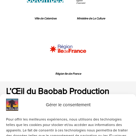
Ville de Colombes
Ministère de La Culture
Région Ile-de-France
L’Œil du Baobab Production
Gérer le consentement
Pour offrir les meilleures expériences, nous utilisons des technologies
telles que les cookies pour stocker et/ou accéder aux informations des
appareils. Le fait de consentir à ces technologies nous permettra de traiter
loeildubaobab@gmail.com
01 47 84 06 82