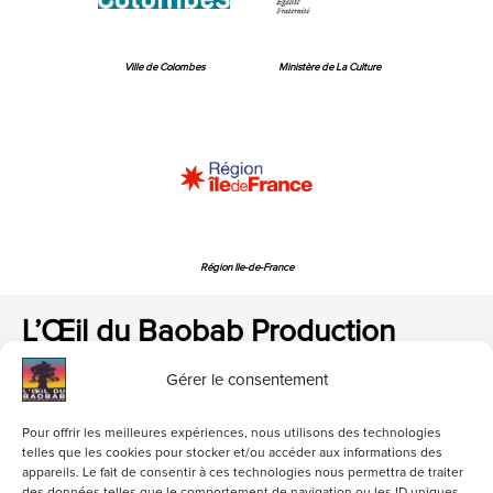
Ville de Colombes
Ministère de La Culture
Région Ile-de-France
L’Œil du Baobab Production
Gérer le consentement
Pour offrir les meilleures expériences, nous utilisons des technologies
telles que les cookies pour stocker et/ou accéder aux informations des
appareils. Le fait de consentir à ces technologies nous permettra de traiter
loeildubaobab@gmail.com
01 47 84 06 82