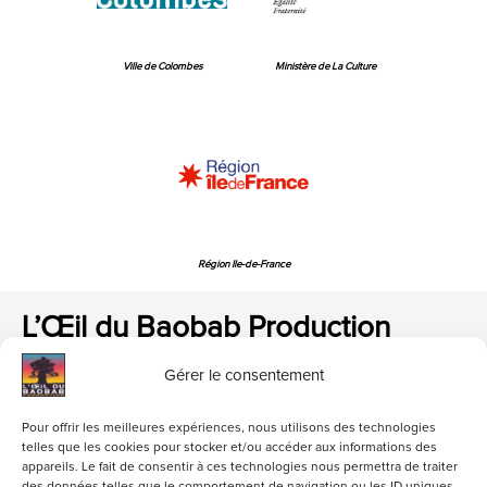
Ville de Colombes
Ministère de La Culture
Région Ile-de-France
L’Œil du Baobab Production
Gérer le consentement
Pour offrir les meilleures expériences, nous utilisons des technologies
telles que les cookies pour stocker et/ou accéder aux informations des
appareils. Le fait de consentir à ces technologies nous permettra de traiter
loeildubaobab@gmail.com
01 47 84 06 82