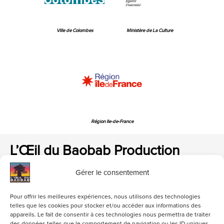
Ville de Colombes
Ministère de La Culture
Région Ile-de-France
L’Œil du Baobab Production
Gérer le consentement
Pour offrir les meilleures expériences, nous utilisons des technologies
telles que les cookies pour stocker et/ou accéder aux informations des
appareils. Le fait de consentir à ces technologies nous permettra de traiter
loeildubaobab@gmail.com
01 47 84 06 82