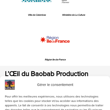
Ville de Colombes
Ministère de La Culture
Région Ile-de-France
L’Œil du Baobab Production
Gérer le consentement
Pour offrir les meilleures expériences, nous utilisons des technologies
telles que les cookies pour stocker et/ou accéder aux informations des
appareils. Le fait de consentir à ces technologies nous permettra de traiter
loeildubaobab@gmail.com
01 47 84 06 82