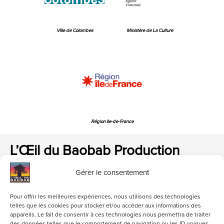
Ville de Colombes
Ministère de La Culture
Région Ile-de-France
L’Œil du Baobab Production
Gérer le consentement
Pour offrir les meilleures expériences, nous utilisons des technologies
telles que les cookies pour stocker et/ou accéder aux informations des
appareils. Le fait de consentir à ces technologies nous permettra de traiter
loeildubaobab@gmail.com
01 47 84 06 82