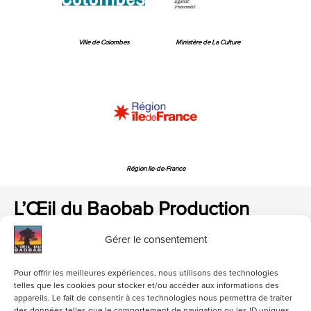
Ville de Colombes
Ministère de La Culture
Région Ile-de-France
L’Œil du Baobab Production
Gérer le consentement
Pour offrir les meilleures expériences, nous utilisons des technologies
telles que les cookies pour stocker et/ou accéder aux informations des
appareils. Le fait de consentir à ces technologies nous permettra de traiter
loeildubaobab@gmail.com
01 47 84 06 82