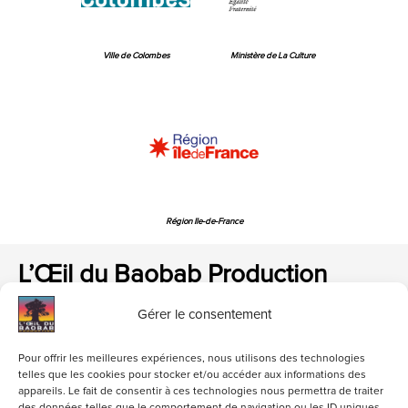
Ville de Colombes
Ministère de La Culture
Région Ile-de-France
L’Œil du Baobab Production
Gérer le consentement
Pour offrir les meilleures expériences, nous utilisons des technologies
telles que les cookies pour stocker et/ou accéder aux informations des
appareils. Le fait de consentir à ces technologies nous permettra de traiter
loeildubaobab@gmail.com
01 47 84 06 82