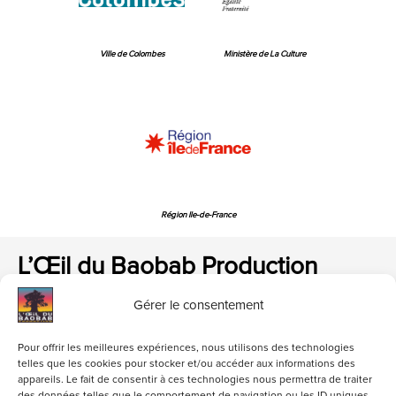
Ville de Colombes
Ministère de La Culture
Région Ile-de-France
L’Œil du Baobab Production
Gérer le consentement
Pour offrir les meilleures expériences, nous utilisons des technologies
telles que les cookies pour stocker et/ou accéder aux informations des
appareils. Le fait de consentir à ces technologies nous permettra de traiter
loeildubaobab@gmail.com
01 47 84 06 82