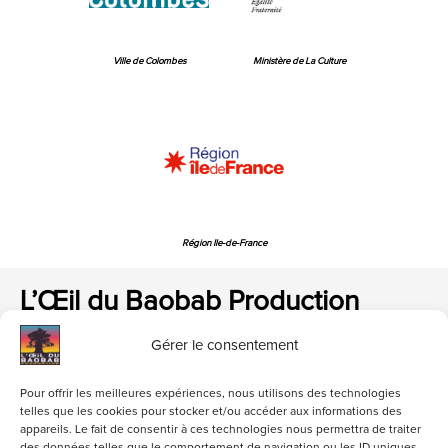
Ville de Colombes
Ministère de La Culture
Région Ile-de-France
L’Œil du Baobab Production
Gérer le consentement
Pour offrir les meilleures expériences, nous utilisons des technologies
telles que les cookies pour stocker et/ou accéder aux informations des
appareils. Le fait de consentir à ces technologies nous permettra de traiter
loeildubaobab@gmail.com
01 47 84 06 82