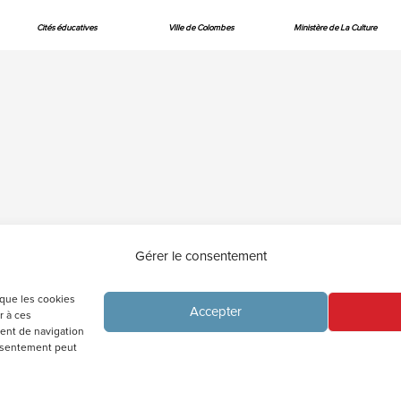
Cités éducatives
Ville de Colombes
Ministère de La Culture
Mentions légales
Politique de cookies (UE)
Gérer le consentement
 que les cookies
Accepter
r à ces
ent de navigation
consentement peut